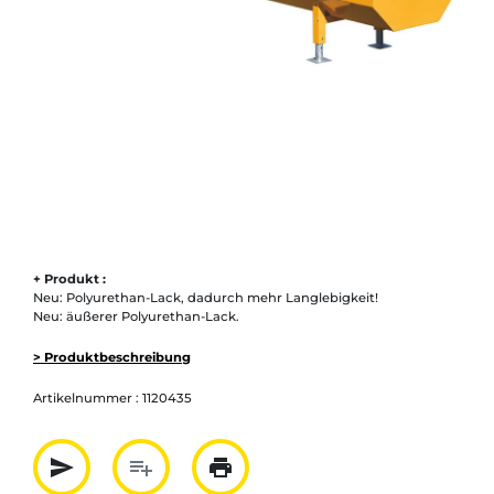
+ Produkt :
Neu: Polyurethan-Lack, dadurch mehr Langlebigkeit!
Neu: äußerer Polyurethan-Lack.
> Produktbeschreibung
Artikelnummer :
1120435
send
playlist_add
print