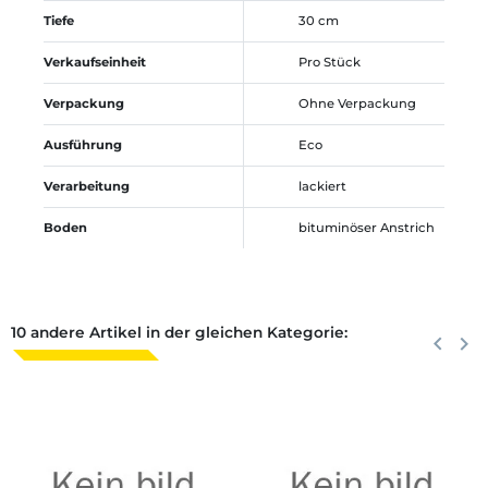
Tiefe
30 cm
Verkaufseinheit
Pro Stück
Verpackung
Ohne Verpackung
Ausführung
Eco
Verarbeitung
lackiert
Boden
bituminöser Anstrich
10 andere Artikel in der gleichen Kategorie:
Zurück
keyboard_arrow_left
Weite
keyboard_arrow_right