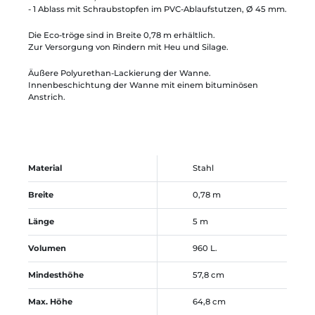
- 1 Ablass mit Schraubstopfen im PVC-Ablaufstutzen, Ø 45 mm.
Die Eco-tröge sind in Breite 0,78 m erhältlich.
Zur Versorgung von Rindern mit Heu und Silage.
Äußere Polyurethan-Lackierung der Wanne.
Innenbeschichtung der Wanne mit einem bituminösen
Anstrich.
Material
Stahl
Breite
0,78 m
Länge
5 m
Volumen
960 L.
Mindesthöhe
57,8 cm
Max. Höhe
64,8 cm