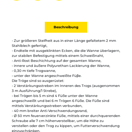
Partager par mail
Ajouter à la liste
Imprimer
Beschreibung
- Zur größeren Steifheit aus in einer Länge gefaltetem 2 mm
Stahlblech gefertigt,
- Endteile mit ausgeklinkten Ecken, die die Wanne überlagern,
zur stabilen Befestigung mittels einem Schweißnaht,
- Anti-Rost Beschichtung auf der gesamten Wanne,
- innere und äußere Polyurethan-Lackierung der Wanne,
- 0,30 m tiefe Trogwanne,
- unter der Wanne angeschweißte Füβe.
Die Tröge sind so ausgerüstet:
- 2 Verstärkungsstreben im Inneren des Trogs (ausgenommen
3 m Ausführung/1 Strebe),
- bei Trögen bis 5 m sind 4 Füße unter der Wanne
angeschweißt und bei 6 m Trögen 6 Füße. Die Füße sind
mittels Verstärkungsstreben verbunden,
- 40 mm breiter Anti-Verschwendungsrand,
- Ø 50 mm feuerverzinkte Füße, mittels einer durchquerenden
Schraube alle 7 cm höhenverstellbar, um die Höhe zu
verstellen oder den Trog zu kippen, um Futterverschwendung
einzuschränken,