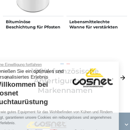
Bituminöse
Lebensmittelechte
Beschichtung für Pfosten
Wanne für verstärkten
oder Standard-Metalltrog
100% französische
Zurück
arrow_back
Weite
arrow_forward
Anfertigung und
Markennamen
