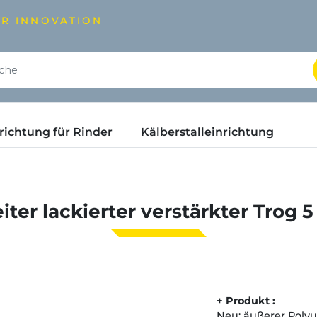
ÜR INNOVATION
ichtung für Rinder
Kälberstalleinrichtung
iter lackierter verstärkter Trog 5
+ Produkt :
Neu: äußerer Polyu