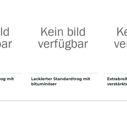
rog mit
Lackierter Standardtrog mit
Extrabrei
bituminöser
verstärkt
3x0,78 m
Bodenbeschichtung 5x0,60 m