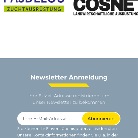
Newsletter Anmeldung
Ihre E-Mail Adresse registrieren, um
unser Newsletter zu bekommen
Sie können Ihr Einverständnis jederzeit widerrufen.
Unsere Kontaktinformationen finden Sie u. a. in der