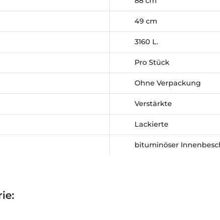
88 cm
49 cm
3160 L.
Pro Stück
Ohne Verpackung
Verstärkte
Lackierte
bituminöser Innenbesc
ie: