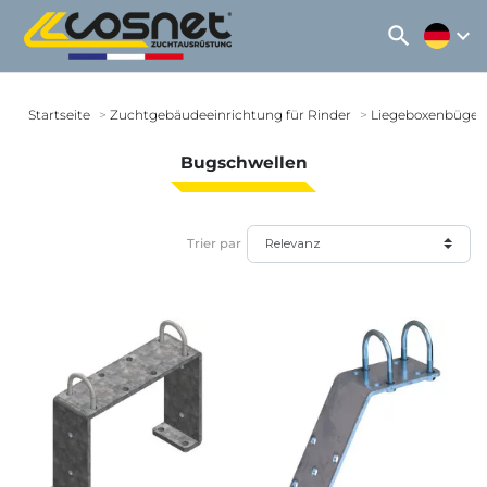
search
expand_more
Startseite
Zuchtgebäudeeinrichtung für Rinder
Liegeboxenbügel
Bugschwellen
Trier par