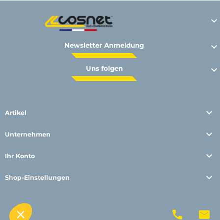

Newsletter Anmeldung

Uns folgen


Artikel

Unternehmen

Ihr Konto

Shop-Einstellungen
© Polymoule 2026 -
Réalisation site e-commerce
menu
phone
mail