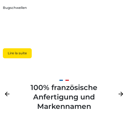
Bugschwellen
Lire la suite
100% französische
Zurück
arrow_back
Weite
arrow_forward
Anfertigung und
Markennamen