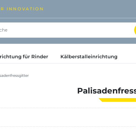
ÜR INNOVATION
ichtung für Rinder
Kälberstalleinrichtung
sadenfressgitter
Palisadenfress