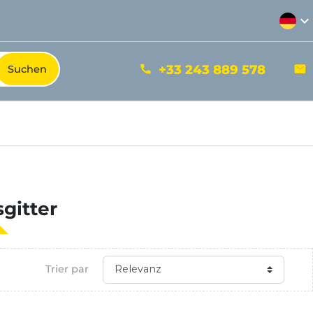
expand_more
+33 243 889 578
phone
mail
gitter
Trier par