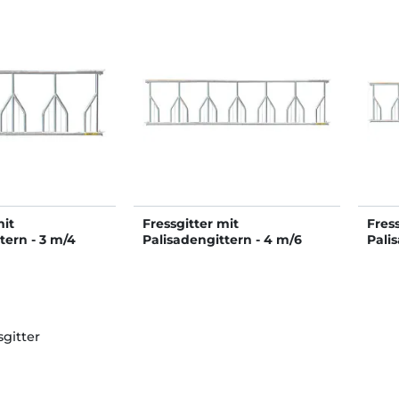
mit
Fressgitter mit
Fress
tern - 3 m/4
Palisadengittern - 4 m/6
Pali
Plätze
Plät
sgitter