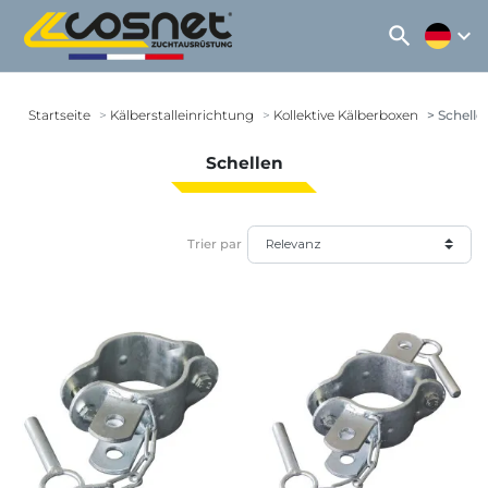
search
expand_more
Startseite
Kälberstalleinrichtung
Kollektive Kälberboxen
Schelle
Schellen
Trier par