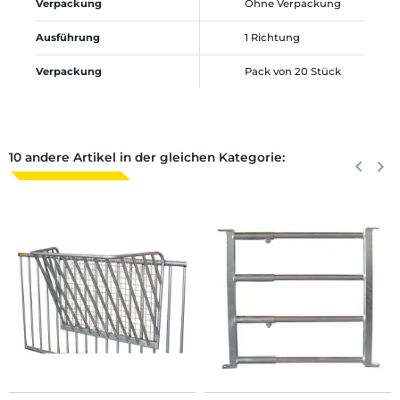
Verpackung
Ohne Verpackung
Ausführung
1 Richtung
Verpackung
Pack von 20 Stück
10 andere Artikel in der gleichen Kategorie:
Zurück
keyboard_arrow_left
Weite
keyboard_arrow_right