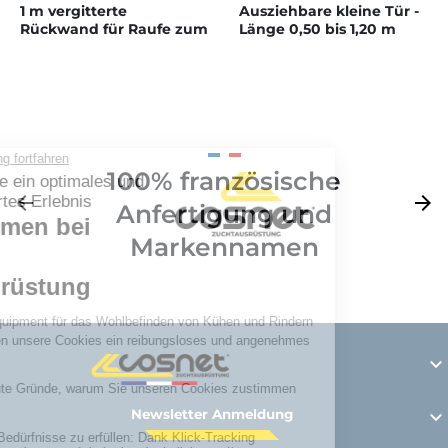
1 m vergitterte
Ausziehbare kleine Tür -
Rückwand für Raufe zum
Länge 0,50 bis 1,20 m
Aufhängen
100% französische
Zurück
arrow_back
Weite
arrow_forward
Anfertigung und
Markennamen

Newsletter Anmeldung
