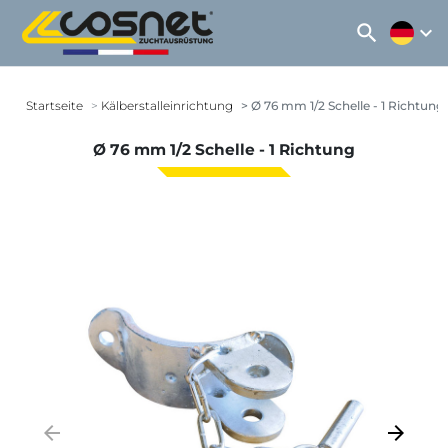
search
expand_more
Startseite
Kälberstalleinrichtung
Ø 76 mm 1/2 Schelle - 1 Richtung
Ø 76 mm 1/2 Schelle - 1 Richtung
arrow_backward
arrow_forward
Zurück
Weiter