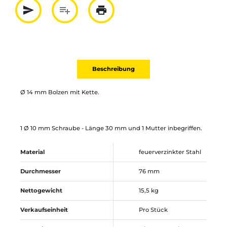
send
playlist_add
print
Partager par mail
Ajouter à la liste
Imprimer
Beschreibung
Ø 14 mm Bolzen mit Kette.
1 Ø 10 mm Schraube - Länge 30 mm und 1 Mutter inbegriffen.
Material
feuerverzinkter Stahl
Durchmesser
76 mm
Nettogewicht
15,5 kg
Verkaufseinheit
Pro Stück