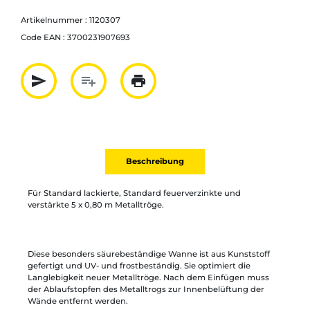
Artikelnummer :
1120307
Code EAN :
3700231907693
send
playlist_add
print
Partager par mail
Ajouter à la liste
Imprimer
Beschreibung
Für Standard lackierte, Standard feuerverzinkte und
verstärkte 5 x 0,80 m Metalltröge.
Diese besonders säurebeständige Wanne ist aus Kunststoff
gefertigt und UV- und frostbeständig. Sie optimiert die
Langlebigkeit neuer Metalltröge. Nach dem Einfügen muss
der Ablaufstopfen des Metalltrogs zur Innenbelüftung der
Wände entfernt werden.