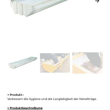
arrow_backward
arrow_forward
Zurück
Weiter
+ Produkt :
Verbessert die Hygiene und die Langlebigkeit der Metalltröge.
> Produktbeschreibung