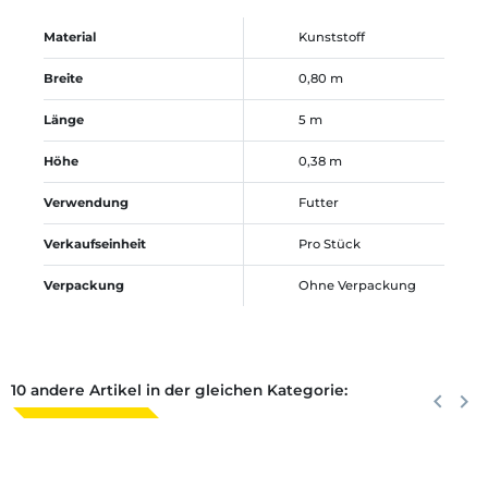
Material
Kunststoff
Breite
0,80 m
Länge
5 m
Höhe
0,38 m
Verwendung
Futter
Verkaufseinheit
Pro Stück
Verpackung
Ohne Verpackung
10 andere Artikel in der gleichen Kategorie:
Zurück
keyboard_arrow_left
Weite
keyboard_arrow_right