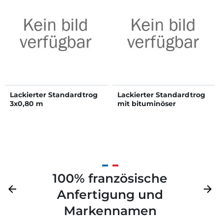
Lackierter Standardtrog
Lackierter Standardtrog
3x0,80 m
mit bituminöser
Bodenbeschichtung
5x0,80 m
100% französische
Zurück
arrow_back
Weite
arrow_forward
Anfertigung und
Markennamen