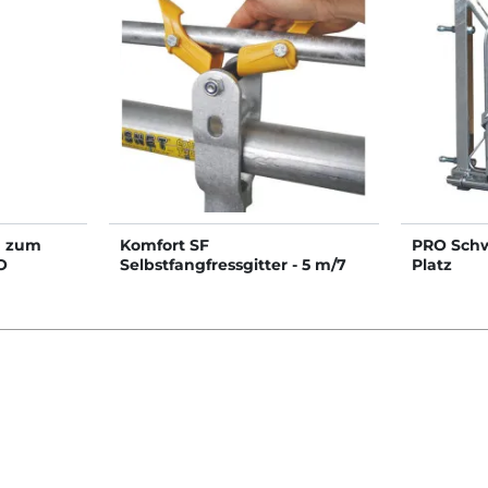
g zum
Komfort SF
PRO Schw
O
Selbstfangfressgitter - 5 m/7
Platz
Plätze