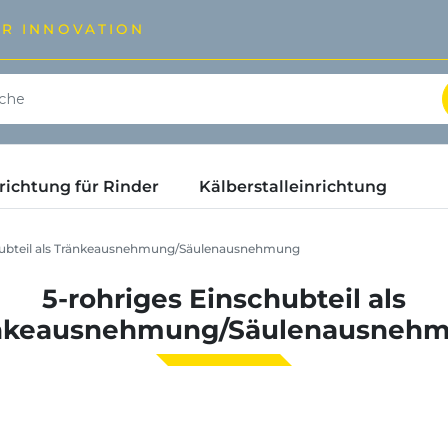
ÜR INNOVATION
ichtung für Rinder
Kälberstalleinrichtung
hubteil als Tränkeausnehmung/Säulenausnehmung
5-rohriges Einschubteil als
nkeausnehmung/Säulenausneh