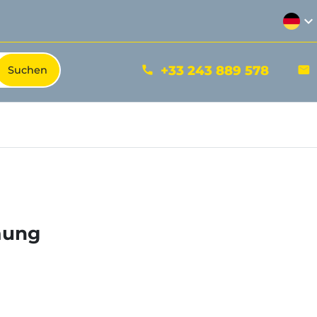
expand_more
+33 243 889 578
phone
mail
mung