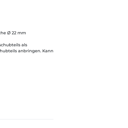
iche Ø 22 mm
chubteils als
ubteils anbringen. Kann