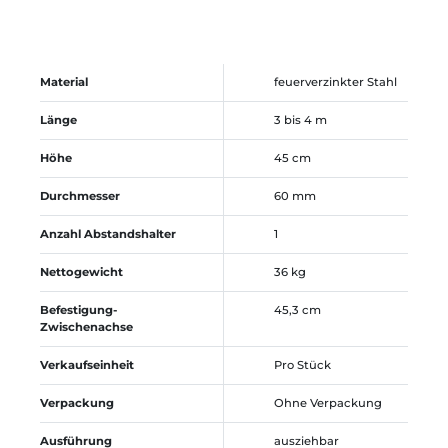
Material
feuerverzinkter Stahl
Länge
3 bis 4 m
Höhe
45 cm
Durchmesser
60 mm
Anzahl Abstandshalter
1
Nettogewicht
36 kg
Befestigung-
45,3 cm
Zwischenachse
Verkaufseinheit
Pro Stück
Verpackung
Ohne Verpackung
Ausführung
ausziehbar