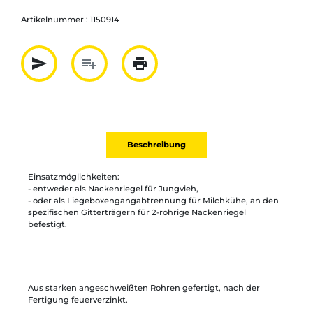
Artikelnummer :
1150914
send
playlist_add
print
Partager par mail
Ajouter à la liste
Imprimer
Beschreibung
Einsatzmöglichkeiten:
- entweder als Nackenriegel für Jungvieh,
- oder als Liegeboxengangabtrennung für Milchkühe, an den
spezifischen Gitterträgern für 2-rohrige Nackenriegel
befestigt.
Aus starken angeschweißten Rohren gefertigt, nach der
Fertigung feuerverzinkt.