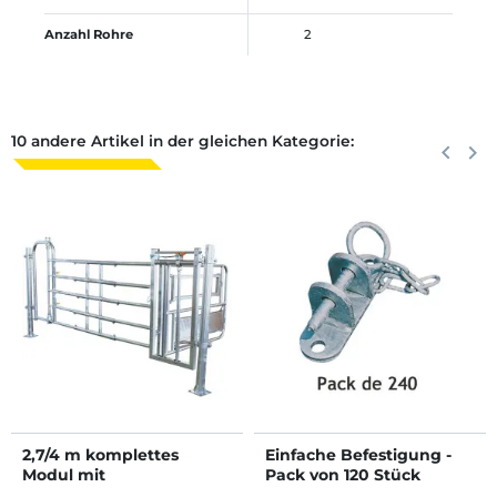
Anzahl Rohre
2
10 andere Artikel in der gleichen Kategorie:
Zurück
keyboard_arrow_left
Weite
keyboard_arrow_right
2,7/4 m komplettes
Einfache Befestigung -
Modul mit
Pack von 120 Stück
Kaiserschnittstand und 5-