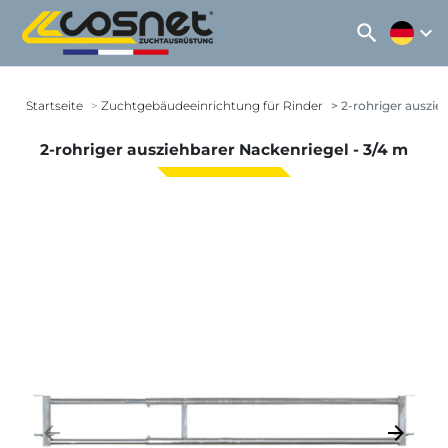
search
expand_more
Startseite
Zuchtgebäudeeinrichtung für Rinder
2-rohriger auszie
2-rohriger ausziehbarer Nackenriegel - 3/4 m
arrow_backward
arrow_forward
Zurück
Weiter