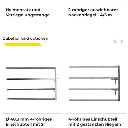
Holmensatz und
2-rohriger ausziehbarer
Verriegelungsstange
Nackenriegel - 4/5 m
Fressgitter Confort SR - 2
m
Zubehör und optionen
Zurück
keyboard_arrow_left
Weite
keyboard_arrow_right
Ø 48,3 mm 4-rohriges
4-rohriges Einschubteil
Einschubteil mit 2
mit 2 gestanzten Riegeln