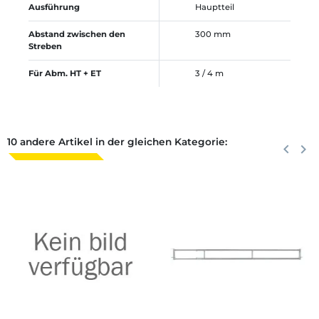
Ausführung
Hauptteil
Abstand zwischen den
300 mm
Streben
Für Abm. HT + ET
3 / 4 m
10 andere Artikel in der gleichen Kategorie:
Zurück
keyboard_arrow_left
Weite
keyboard_arrow_right