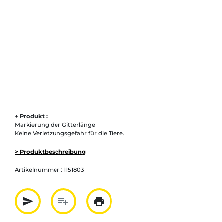
+ Produkt :
Markierung der Gitterlänge
Keine Verletzungsgefahr für die Tiere.
> Produktbeschreibung
Artikelnummer :
1151803
send
playlist_add
print
Partager par mail
Ajouter à la liste
Imprimer