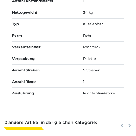
Anzahl Abstandshalter
1
Nettogewicht
34 kg
Typ
ausziehbar
Form
Rohr
Verkaufseinheit
Pro Stück
Verpackung
Palette
Anzahl Streben
5 Streben
Anzahl Riegel
1
Ausführung
leichte Weidetore
10 andere Artikel in der gleichen Kategorie:
Zurück
keyboard_arrow_left
Weite
keyboard_arrow_right