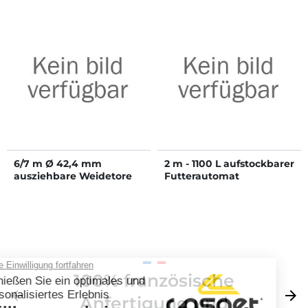
6/7 m Ø 42,4 mm
2 m - 1100 L aufstockbarer
ausziehbare Weidetore
Futterautomat
mit 1 Riegel
100% französische
Zurück
arrow_back
Weite
arrow_forward
Anfertigung und