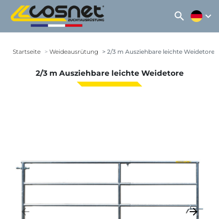
search
expand_more
Startseite
Weideausrütung
2/3 m Ausziehbare leichte Weidetore
2/3 m Ausziehbare leichte Weidetore
arrow_backward
arrow_forward
Zurück
Weiter