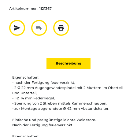
Artikelnummer :
1121367
send
playlist_add
print
Partager par mail
Ajouter à la liste
Imprimer
Beschreibung
Eigenschaften:
- nach der Fertigung feuerverzinkt,
- 2 Ø 22 mm Augengewindespindel mit 2 Muttern im Oberteil
und Unterteil,
- 1 Ø 14 mm Federriegel,
- Sperrung von 2 Streben mittels Kammerschrauben,
- zur Montage abgerundete Ø 42 mm Abstandshalter.
Einfache und preisgünstige leichte Weidetore.
Nach der Fertigung feuerverzinkt.
Eigenschaften: