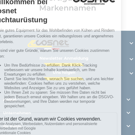
Markennamen

Newsletter Anmeldung

Uns folgen


Artikel

Unternehmen

Ihr Konto