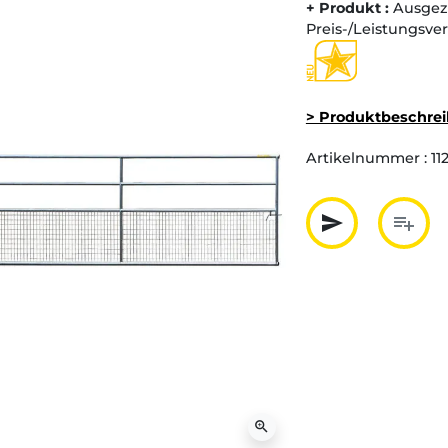
+ Produkt :
Ausgez
Preis-/Leistungsver
> Produktbeschre
Artikelnummer :
11
send
playlist_add
Partager p
Ajout
zoom_in