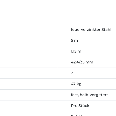
feuerverzinkter Stahl
5 m
1,15 m
42,4/35 mm
2
47 kg
fest, halb-vergittert
Pro Stück