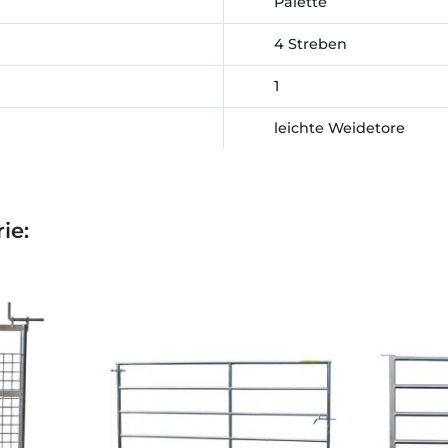
Palette
4 Streben
1
leichte Weidetore
ie: