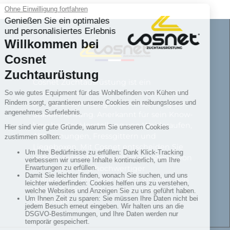
Cosnet Zuchtausrüstung ist ein
Markenname der SAS Cosnet. Spezialisiert
auf die Entwicklung und Herstellung von
Stalleinrichtung. Anerkannt für sein Know-
how bei der Herstellung von Weideraufen,
Abtrennungen, Fressgittern und
Liegeboxen. Mit Cosnet entscheiden Sie
sich für einen französischen Hersteller von
innovativer und hochwertiger
Stalleinrichtung. Hier finden Sie alles, was
Sie für die Einrichtung Ihres Stalls
benötigen.