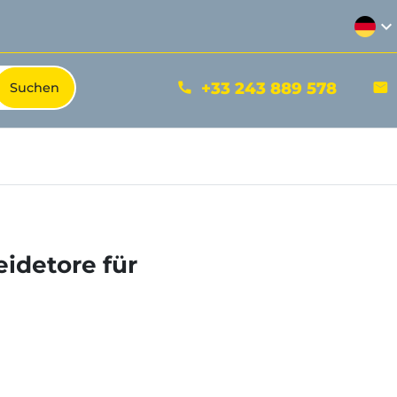
expand_more
+33 243 889 578
phone
mail
eidetore für