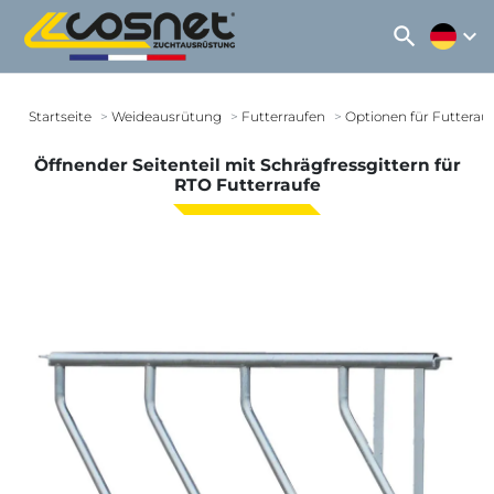
search
expand_more
Startseite
Weideausrütung
Futterraufen
Optionen für Futterau
Öffnender Seitenteil mit Schrägfressgittern für
RTO Futterraufe