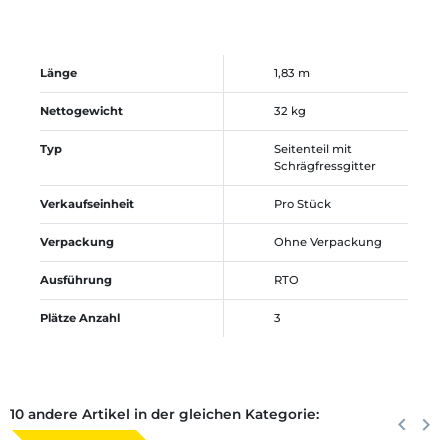
Länge
1,83 m
Nettogewicht
32 kg
Typ
Seitenteil mit
Schrägfressgitter
Verkaufseinheit
Pro Stück
Verpackung
Ohne Verpackung
Ausführung
RTO
Plätze Anzahl
3
10 andere Artikel in der gleichen Kategorie:
Zurück
keyboard_arrow_left
Weite
keyboard_arrow_right