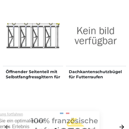
Öffnender Seitenteil mit
Dachkantenschutzbügel
Selbstfangfressgittern für
für Futterraufen
RDTC II Futterraufe
100% französische
Zurück
arrow_back
Weite
arrow_forward