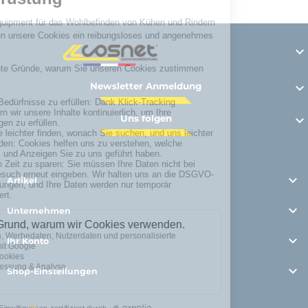

Newsletter Anmeldung

Uns folgen


Artikel

Unternehmen

Ihr Konto

Shop-Einstellungen