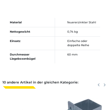
Material
feuererzinkter Stahl
Nettogewicht
0,74 kg
Einsatz
Einfache oder
doppelte Reihe
Durchmesser
60 mm
Liegeboxenbügel
10 andere Artikel in der gleichen Kategorie:
Zurück
keyboard_arrow_left
Weite
keyboard_arrow_right