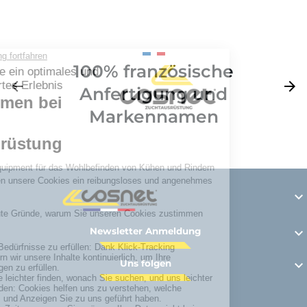
100% französische
Zurück
arrow_back
Weite
arrow_forward
Anfertigung und
Markennamen

Newsletter Anmeldung

Uns folgen
