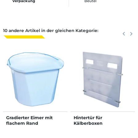
Verpackung
Beutel
10 andere Artikel in der gleichen Kategorie:
Zurück
keyboard_arrow_left
Weite
keyboard_arrow_right
Gradierter Eimer mit
Hintertür für
flachem Rand
Kälberboxen