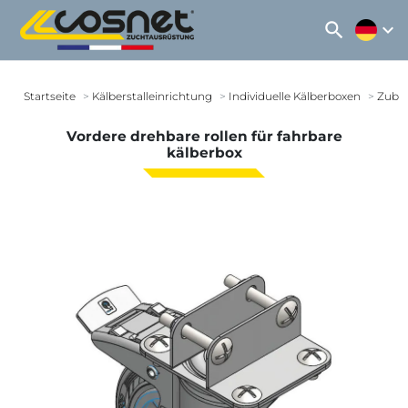
search
expand_more
Startseite
Kälberstalleinrichtung
Individuelle Kälberboxen
Zube
Vordere drehbare rollen für fahrbare
kälberbox