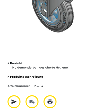
+ Produkt :
Im Nu demontierbar, gesicherte Hygiene!
> Produktbeschreibung
Artikelnummer :
1123264
send
playlist_add
print
Partager par mail
Ajouter à la liste
Imprimer