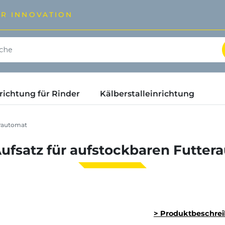
ÜR INNOVATION
ichtung für Rinder
Kälberstalleinrichtung
erautomat
Aufsatz für aufstockbaren Futter
> Produktbeschre