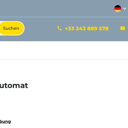
expand_more
+33 243 889 578
phone
mail
automat
ibung