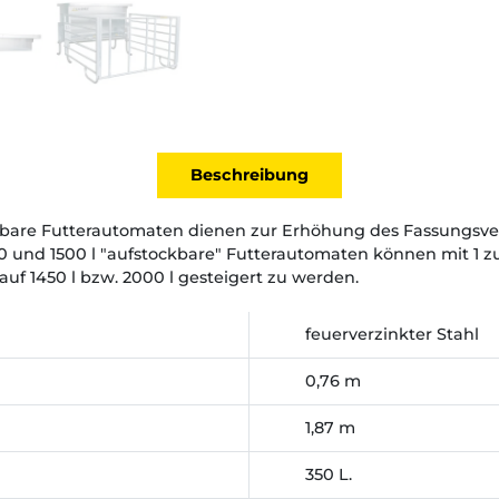
Beschreibung
ckbare Futterautomaten dienen zur Erhöhung des Fassungsv
0 und 1500 l "aufstockbare" Futterautomaten können mit 1 z
uf 1450 l bzw. 2000 l gesteigert zu werden.
feuerverzinkter Stahl
0,76 m
1,87 m
350 L.