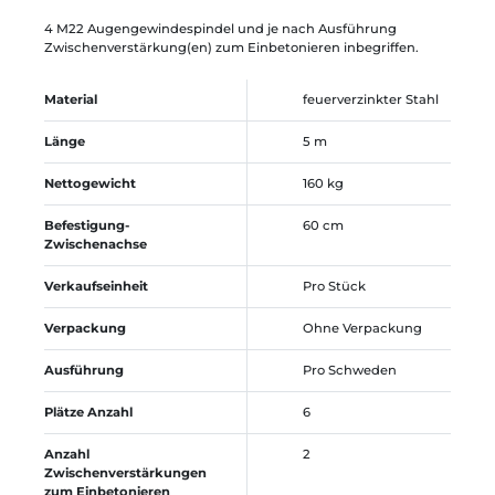
4 M22 Augengewindespindel und je nach Ausführung
Zwischenverstärkung(en) zum Einbetonieren inbegriffen.
Material
feuerverzinkter Stahl
Länge
5 m
Nettogewicht
160 kg
Befestigung-
60 cm
Zwischenachse
Verkaufseinheit
Pro Stück
Verpackung
Ohne Verpackung
Ausführung
Pro Schweden
Plätze Anzahl
6
Anzahl
2
Zwischenverstärkungen
zum Einbetonieren