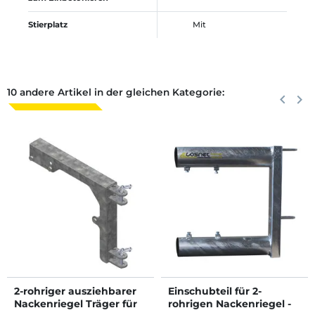
Stierplatz
Mit
10 andere Artikel in der gleichen Kategorie:
Zurück
keyboard_arrow_left
Weite
keyboard_arrow_right
2-rohriger ausziehbarer
Einschubteil für 2-
Nackenriegel Träger für
rohrigen Nackenriegel -