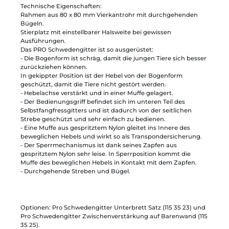
Technische Eigenschaften:
Rahmen aus 80 x 80 mm Vierkantrohr mit durchgehenden
Bügeln.
Stierplatz mit einstellbarer Halsweite bei gewissen
Ausführungen.
Das PRO Schwedengitter ist so ausgerüstet:
- Die Bogenform ist schräg, damit die jungen Tiere sich besser
zurückziehen können.
In gekippter Position ist der Hebel von der Bogenform
geschützt, damit die Tiere nicht gestört werden.
- Hebelachse verstärkt und in einer Muffe gelagert.
- Der Bedienungsgriff befindet sich im unteren Teil des
Selbstfangfressgitters und ist dadurch von der seitlichen
Strebe geschützt und sehr einfach zu bedienen.
- Eine Muffe aus gespritztem Nylon gleitet ins Innere des
beweglichen Hebels und wirkt so als Transpondersicherung.
- Der Sperrmechanismus ist dank seines Zapfen aus
gespritztem Nylon sehr leise. In Sperrposition kommt die
Muffe des beweglichen Hebels in Kontakt mit dem Zapfen.
- Durchgehende Streben und Bügel.
Optionen: Pro Schwedengitter Unterbrett Satz (115 35 23) und
Pro Schwedengitter Zwischenverstärkung auf Barenwand (115
35 25).