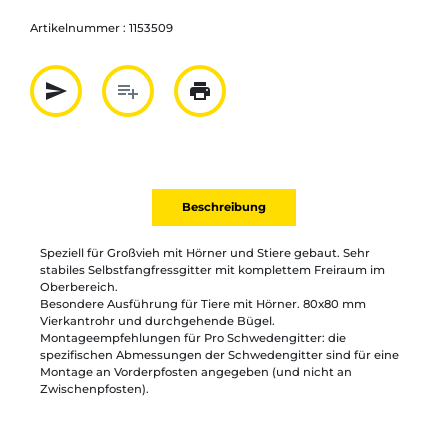
Artikelnummer :
1153509
send
playlist_add
print
Partager par mail
Ajouter à la liste
Imprimer
Beschreibung
Speziell für Großvieh mit Hörner und Stiere gebaut. Sehr
stabiles Selbstfangfressgitter mit komplettem Freiraum im
Oberbereich.
Besondere Ausführung für Tiere mit Hörner. 80x80 mm
Vierkantrohr und durchgehende Bügel.
Montageempfehlungen für Pro Schwedengitter: die
spezifischen Abmessungen der Schwedengitter sind für eine
Montage an Vorderpfosten angegeben (und nicht an
Zwischenpfosten).