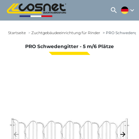
search
expand_more
Startseite
Zuchtgebäudeeinrichtung für Rinder
PRO Schwedengitt
PRO Schwedengitter - 5 m/6 Plätze
arrow_backward
arrow_forward
Zurück
Weiter