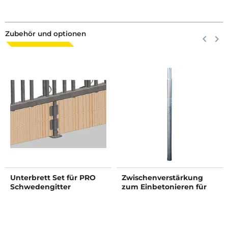
„Continental“ und
Ø 88 mm
„Atlantik“
Liegeboxenbügel
Zubehör und optionen
Zurück
keyboard_arrow_left
Weite
keyboard_arrow_right
Unterbrett Set für PRO
Zwischenverstärkung
Schwedengitter
zum Einbetonieren für
PRO Schwedengitter