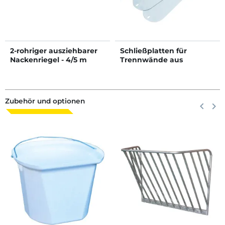
2-rohriger ausziehbarer
Schließplatten für
Nackenriegel - 4/5 m
Trennwände aus
Kunststoff der
Kälberboxen
Zubehör und optionen
Zurück
keyboard_arrow_left
Weite
keyboard_arrow_right