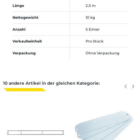
Länge
2,5 m
Nettogewicht
10 kg
Anzahl
5 Eimer
Verkaufseinheit
Pro Stück
Verpackung
Ohne Verpackung
10 andere Artikel in der gleichen Kategorie:
Zurück
keyboard_arrow_left
Weite
keyboard_arrow_right