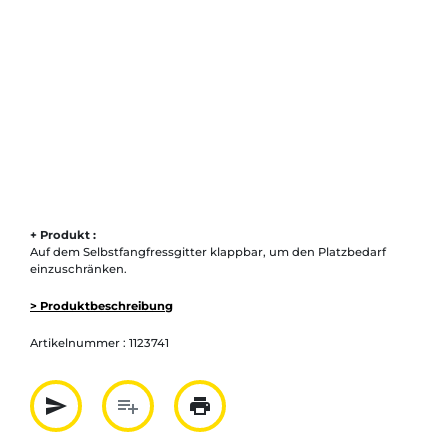
+ Produkt :
Auf dem Selbstfangfressgitter klappbar, um den Platzbedarf
einzuschränken.
> Produktbeschreibung
Artikelnummer :
1123741
send
playlist_add
print
Partager par mail
Ajouter à la liste
Imprimer