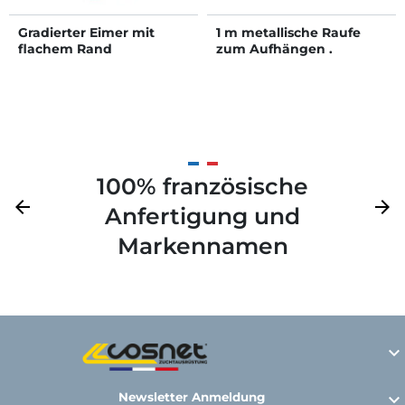
Gradierter Eimer mit
1 m metallische Raufe
flachem Rand
zum Aufhängen .
100% französische
Zurück
arrow_back
Weite
arrow_forward
Anfertigung und
Markennamen

Newsletter Anmeldung
