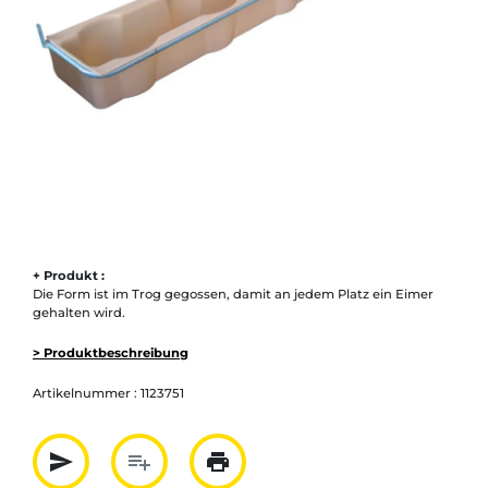
+ Produkt :
Die Form ist im Trog gegossen, damit an jedem Platz ein Eimer
gehalten wird.
> Produktbeschreibung
Artikelnummer :
1123751
send
playlist_add
print