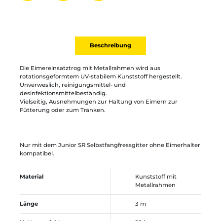
Partager par mail
Ajouter à la liste
Imprimer
Beschreibung
Die Eimereinsatztrog mit Metallrahmen wird aus
rotationsgeformtem UV-stabilem Kunststoff hergestellt.
Unverweslich, reinigungsmittel- und
desinfektionsmittelbeständig.
Vielseitig, Ausnehmungen zur Haltung von Eimern zur
Fütterung oder zum Tränken.
Nur mit dem Junior SR Selbstfangfressgitter ohne Eimerhalter
kompatibel.
Material
Kunststoff mit
Metallrahmen
Länge
3 m