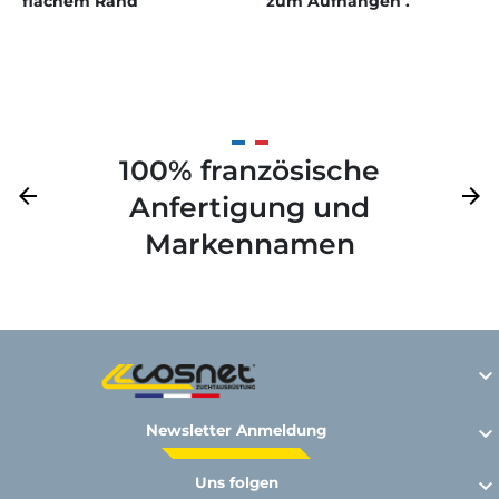
flachem Rand
zum Aufhängen .
100% französische
Zurück
arrow_back
Weite
arrow_forward
Anfertigung und
Markennamen

Newsletter Anmeldung

Uns folgen
