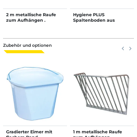
2 m metallische Raufe
Hygiene PLUS
zum Aufhängen .
Spaltenboden aus
Kunststoff
Zubehör und optionen
Zurück
keyboard_arrow_left
Weite
keyboard_arrow_right
Gradierter Eimer mit
1 m metallische Raufe