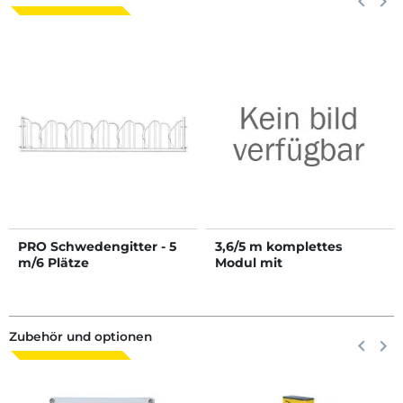
keyboard_arrow_left
keyboard_arrow_right
PRO Schwedengitter - 5
3,6/5 m komplettes
m/6 Plätze
Modul mit
Kaiserschnittstand und 5-
rohrige Sperrabtrennung
Zubehör und optionen
Zurück
keyboard_arrow_left
Weite
keyboard_arrow_right