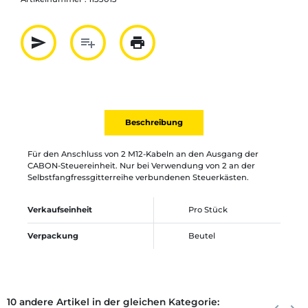
send
playlist_add
print
Partager par mail
Ajouter à la liste
Imprimer
Beschreibung
Für den Anschluss von 2 M12-Kabeln an den Ausgang der
CABON-Steuereinheit. Nur bei Verwendung von 2 an der
Selbstfangfressgitterreihe verbundenen Steuerkästen.
Verkaufseinheit
Pro Stück
Verpackung
Beutel
10 andere Artikel in der gleichen Kategorie:
Zurück
Weite