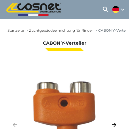
search
expand_more
Startseite
Zuchtgebäudeeinrichtung für Rinder
CABON Y-Verteile
CABON Y-Verteiler
arrow_backward
arrow_forward
Zurück
Weiter