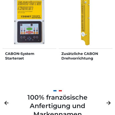
CABON-System
Zusätzliche CABON
Starterset
Drehvorrichtung
100% französische
Zurück
arrow_back
Weite
arrow_forward
Anfertigung und
Markennamen