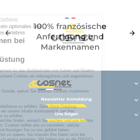
100% französische
Zurück
arrow_back
Weite
arrow_forward
Anfertigung und
Markennamen

Newsletter Anmeldung

Uns folgen
