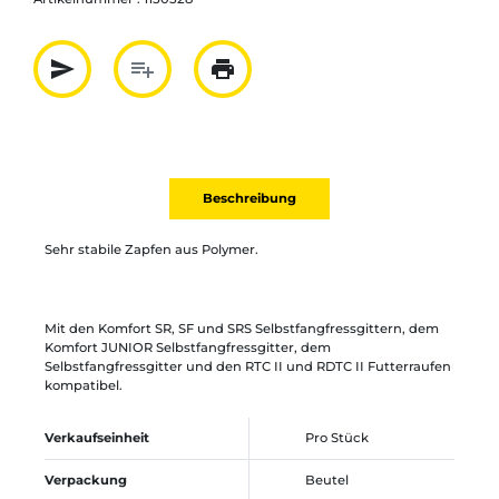
send
playlist_add
print
Partager par mail
Ajouter à la liste
Imprimer
Beschreibung
Sehr stabile Zapfen aus Polymer.
Mit den Komfort SR, SF und SRS Selbstfangfressgittern, dem
Komfort JUNIOR Selbstfangfressgitter, dem
Selbstfangfressgitter und den RTC II und RDTC II Futterraufen
kompatibel.
Verkaufseinheit
Pro Stück
Verpackung
Beutel