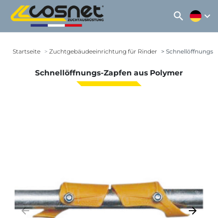
search
expand_more
Startseite
Zuchtgebäudeeinrichtung für Rinder
Schnellöffnungs-
Schnellöffnungs-Zapfen aus Polymer
arrow_backward
arrow_forward
Zurück
Weiter