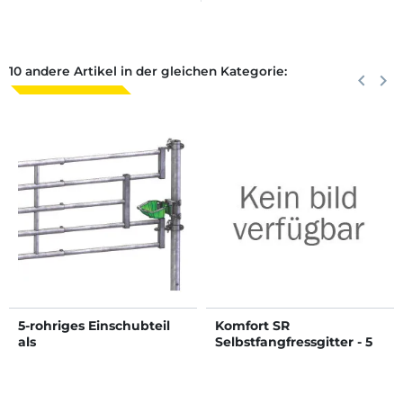
10 andere Artikel in der gleichen Kategorie:
Zurück
keyboard_arrow_left
Weite
keyboard_arrow_right
5-rohriges Einschubteil
Komfort SR
als
Selbstfangfressgitter - 5
Tränkeausnehmung/Säul
m/8 Plätze
enausnehmung