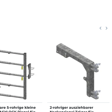
Zurück
keyboard_arrow_left
Weit
keyboard_arrow_right
re 5-rohrige kleine
2-rohriger ausziehbarer