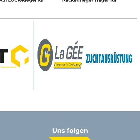
EASYLOCK-Riegel für
Nackenriegel Träger für
hgang
„Continental“ und „Atlantik“
Liegeboxenbügel
Uns folgen