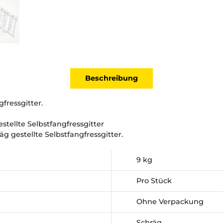
Beschreibung
gfressgitter.
tellte Selbstfangfressgitter
g gestellte Selbstfangfressgitter.
9 kg
Pro Stück
Ohne Verpackung
Schräg