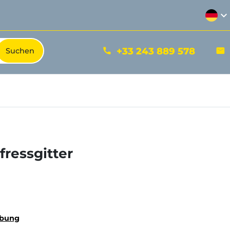
expand_more
+33 243 889 578
phone
mail
fressgitter
ibung