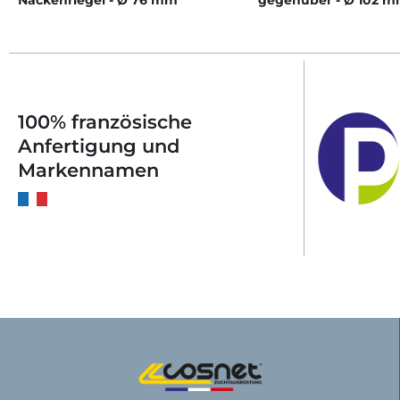
Nackenriegel - Ø 76 mm
gegenüber - Ø 102 
100% französische
Anfertigung und
Markennamen