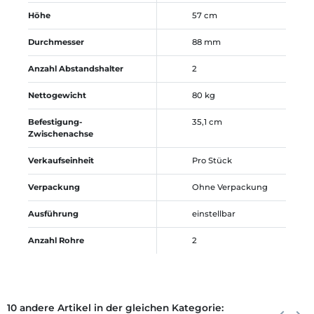
Höhe
57 cm
Durchmesser
88 mm
Anzahl Abstandshalter
2
Nettogewicht
80 kg
Befestigung-
35,1 cm
Zwischenachse
Verkaufseinheit
Pro Stück
Verpackung
Ohne Verpackung
Ausführung
einstellbar
Anzahl Rohre
2
10 andere Artikel in der gleichen Kategorie:
Zurück
Weite