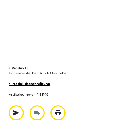
+ Produkt :
Höhenverstellbar durch Umdrehen.
> Produktbeschreibung
Artikelnummer :
1151149
send
playlist_add
print
Partager par mail
Ajouter à la liste
Imprimer