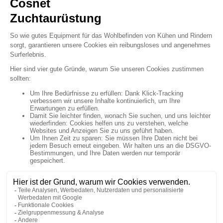

Newsletter Anmeldung

Uns folgen


Artikel

Unternehmen

Ihr Konto

Shop-Einstellungen