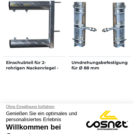
Einschubteil für 2-
Umdrehungsbefestigung
rohrigen Nackenriegel -
für Ø 88 mm
Ø 88 mm
Nackenriegel
100% französische
Zurück
arrow_back
Weite
arrow_forward
Anfertigung und
Markennamen