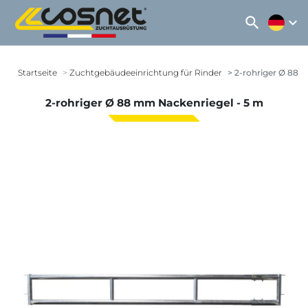
search
expand_more
Startseite
Zuchtgebäudeeinrichtung für Rinder
2-rohriger Ø 88 
2-rohriger Ø 88 mm Nackenriegel - 5 m