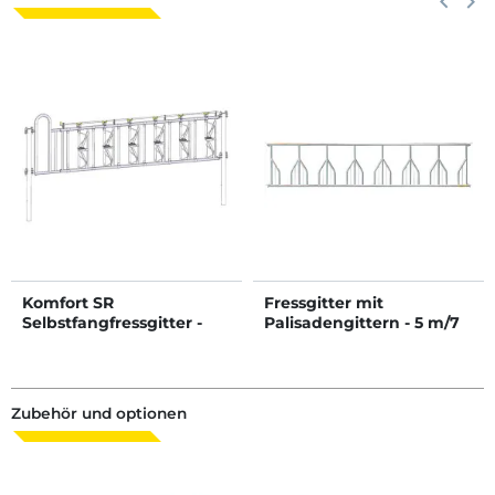
keyboard_arrow_left
keyboard_arrow_right
Komfort SR
Fressgitter mit
Selbstfangfressgitter -
Palisadengittern - 5 m/7
4,40 m/6 Plätze
Plätze
Zubehör und optionen