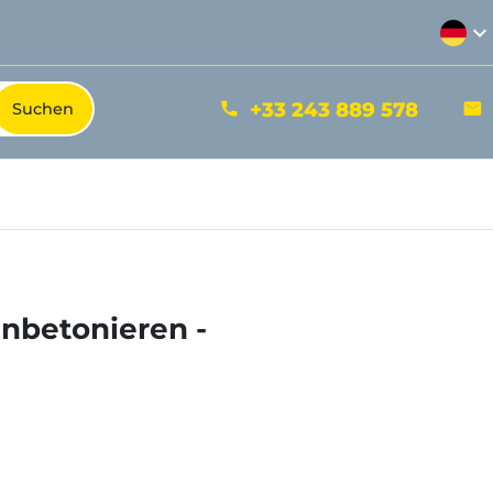
expand_more
+33 243 889 578
phone
mail
nbetonieren -