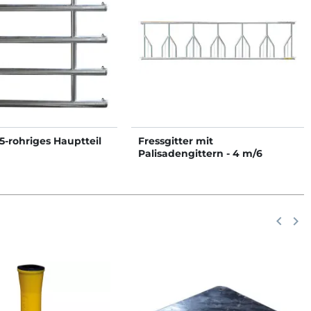
5-rohriges Hauptteil
Fressgitter mit
Palisadengittern - 4 m/6
Plätze
Zurück
keyboard_arrow_left
Weit
keyboard_arrow_right