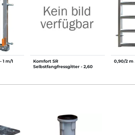
 1 m/1
Komfort SR
0,90/2 m 
Selbstfangfressgitter - 2,60
m/4 Plätze