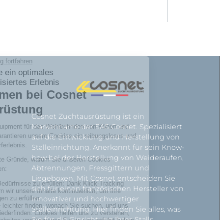
Cosnet Zuchtausrüstung ist ein
Markenname der SAS Cosnet. Spezialisiert
auf die Entwicklung und Herstellung von
Stalleinrichtung. Anerkannt für sein Know-
how bei der Herstellung von Weideraufen,
Abtrennungen, Fressgittern und
Liegeboxen. Mit Cosnet entscheiden Sie
sich für einen französischen Hersteller von
innovativer und hochwertiger
Stalleinrichtung. Hier finden Sie alles, was
Sie für die Einrichtung Ihres Stalls